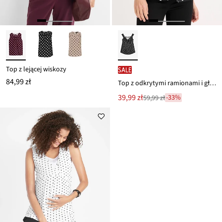
Top z lejącej wiskozy
SALE
84,99 zł
Top z odkrytymi ramionami i głębokim dekoltem
Nowa
39,99 zł
-33%
59,99 zł
Przeceniono
cena
z
to
ceny
59,99 zł