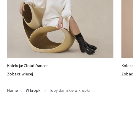
Kolekcja: Cloud Dancer
Kolekc
Zobacz więcej
Zobac
Home
W kropki
Topy damskie w kropki