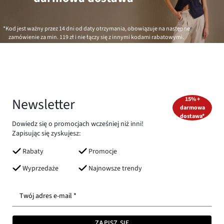
*Kod jest ważny przez 14 dni od daty otrzymania, obowiązuje na następne
zamówienie za min.
119 zł
i nie łączy się z innymi kodami rabatowymi.
Newsletter
15% +
darmowa
dostawa*
Dowiedz się o promocjach wcześniej niż inni!
Zapisując się zyskujesz:
Rabaty
Promocje
Wyprzedaże
Najnowsze trendy
Twój adres e-mail *
ZAPISZ SIĘ