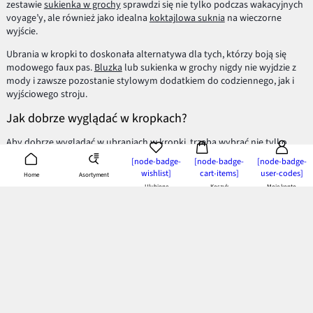
zestawie
sukienka w grochy
sprawdzi się nie tylko podczas wakacyjnych
voyage’y, ale również jako idealna
koktajlowa suknia
na wieczorne
wyjście.
Ubrania w kropki to doskonała alternatywa dla tych, którzy boją się
modowego faux pas.
Bluzka
lub sukienka w grochy nigdy nie wyjdzie z
mody i zawsze pozostanie stylowym dodatkiem do codziennego, jak i
wyjściowego stroju.
Jak dobrze wyglądać w kropkach?
Aby dobrze wyglądać w ubraniach w kropki, trzeba wybrać nie tylko
modne zestawienie kolorów, ale i odpowiednio dopasować wielkość
[node-badge-
[node-badge-
[node-badge-
kropek do naszej sylwetki.
wishlist]
cart-items]
user-codes]
Asortyment
Home
Ulubione
Koszyk
Moje konto
Jeśli szukamy ubrań w rozmiarze XXL, najlepiej prezentować się na nas
będą subtelne, małe kropeczki. Wybierając ciemne, stonowane kolory
ukryjemy nadmiar centymetrów i podkreślimy modny styl.
Panie szczupłe mogą pozwolić sobie nawet na duże grochy. Znając typ
swojej sylwetki łatwiej będzie Ci dobrać odpowiednią wielkość groszków,
tak aby wyglądać w nich perfekcyjnie – zarówno pod względem
podkreślenia atutów figury, jak i ukrycia wszelkich niedoskonałości.
Jedno jest pewne - kropki są trendy! Zaopatrz swoją szafę w modne